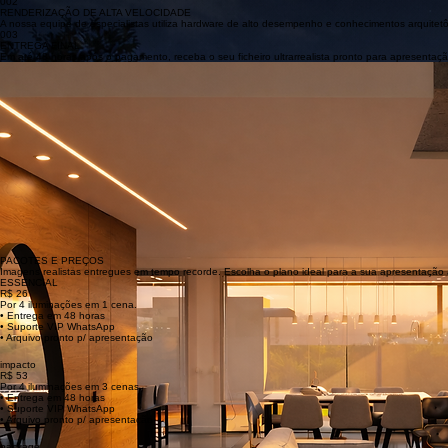
RESUMO DO PROJETO
Envie-nos as imagens base do seu projeto, especificações detalhadas dos materiais e preferên
002
RENDERIZAÇÃO DE ALTA VELOCIDADE
A nossa equipe de especialistas utiliza hardware de alto desempenho e conhecimentos arquitetôni
003
ENTREGA FINAL
Em até 48 horas após o pagamento, receba o seu ficheiro ultrarrealista pronto para apresentação
Ultrarrealismo Arquitetônico
Capture cada detalhe e material com uma fidelidade visual impressionante, projetada para vende
Entrega em Tempo Recorde
Seus projetos prontos em 24 a 48 horas. Velocidade máxima para acompanhar o ritmo acelerado
Acessibilidade Profissional
Qualidade de alto nível com preços competitivos, acessíveis tanto para arquitetos estabelecidos
PACOTES E PREÇOS
Imagens realistas entregues em tempo recorde. Escolha o plano ideal para a sua apresentação a
ESSENCIAL
R$ 26
Por 4 iluminações em 1 cena.
• Entrega em 48 horas
• Suporte VIP WhatsApp
• Arquivo pronto p/ apresentação
impacto
R$ 53
Por 4 iluminações em 3 cenas.
• Entrega em 48 horas
• Suporte VIP WhatsApp
• Arquivo pronto p/ apresentação