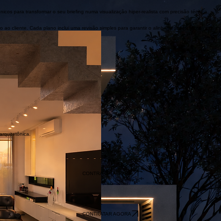
cias de iluminação. O nosso processo de admissão simplificado garante que temos tudo o que é
cos para transformar o seu briefing numa visualização hiper-realista com precisão técnica.
 ao cliente. Cada plano inclui uma revisão simples para garantir o alinhamento total com a sua v
r suas ideias com precisão técnica.
 das apresentações profissionais.
 quanto para estudantes de interiores.
rquitetônica.
CONTRATAR AGORA