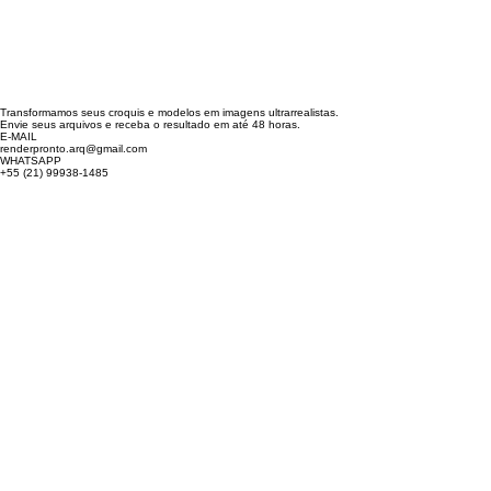
Transformamos seus croquis e modelos em imagens ultrarrealistas.
Envie seus arquivos e receba o resultado em até 48 horas.
E-MAIL
renderpronto.arq@gmail.com
WHATSAPP
+55 (21) 99938-1485